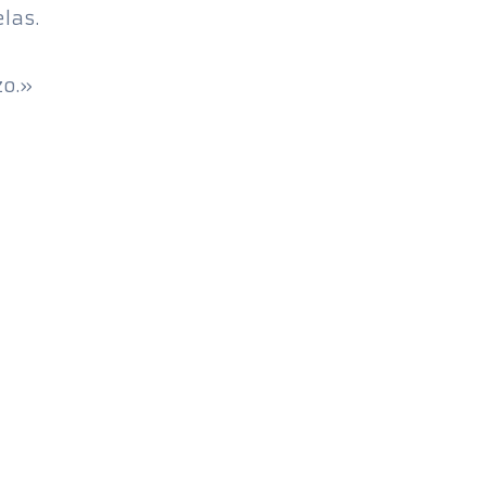
las.
zo.»