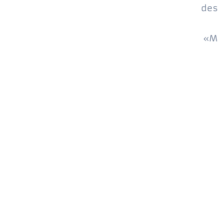
des
«Mu