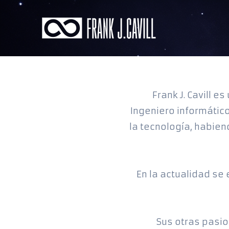
Ir
al
contenido
Frank J. Cavill e
Ingeniero informático
la tecnología, habie
En la actualidad se
Sus otras pasio